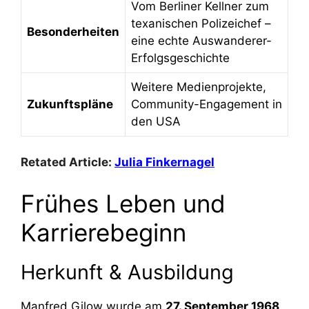
Vom Berliner Kellner zum
texanischen Polizeichef –
Besonderheiten
eine echte Auswanderer-
Erfolgsgeschichte
Weitere Medienprojekte,
Zukunftspläne
Community-Engagement in
den USA
Retated Article:
Julia Finkernagel
Frühes Leben und
Karrierebeginn
Herkunft & Ausbildung
Manfred Gilow wurde am
27. September 1968